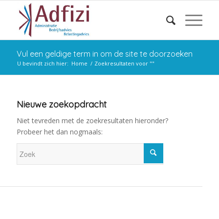
Vul een geldige term in om de site te doorzoeken
U bevindt zich hier:
Home
/
Zoekresultaten voor ""
Nieuwe zoekopdracht
Niet tevreden met de zoekresultaten hieronder?
Probeer het dan nogmaals: