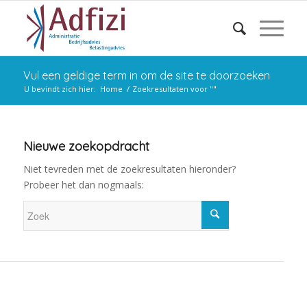
Vul een geldige term in om de site te doorzoeken
U bevindt zich hier:
Home
/
Zoekresultaten voor ""
Nieuwe zoekopdracht
Niet tevreden met de zoekresultaten hieronder?
Probeer het dan nogmaals: