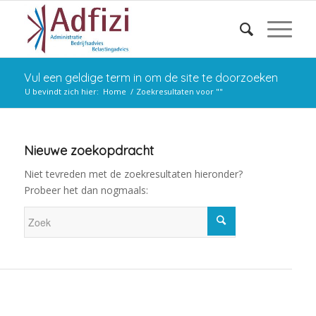
Vul een geldige term in om de site te doorzoeken
U bevindt zich hier:
Home
/
Zoekresultaten voor ""
Nieuwe zoekopdracht
Niet tevreden met de zoekresultaten hieronder?
Probeer het dan nogmaals: